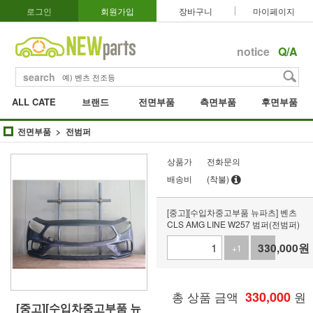
로그인
회원가입
장바구니
마이페이지
notice
Q/A
search
ALL CATE
브랜드
전면부품
측면부품
후면부품
전면부품
전범퍼
상품가
전화문의
배송비
(착불)
[중고][수입차중고부품 뉴파츠] 벤츠
CLS AMG LINE W257 범퍼(전범퍼)
330,000
원
+1
-1
총 상품 금액
330,000
원
[중고][수입차중고부품 뉴