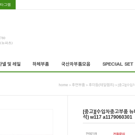
타그램
3780
호(뉴파츠)
home
후면부품
후미등(테일램프)
>
>
> [중고][수입
[중고][수입차중고부품 뉴파
석) w117 a1179060301
판매가격
전화문의