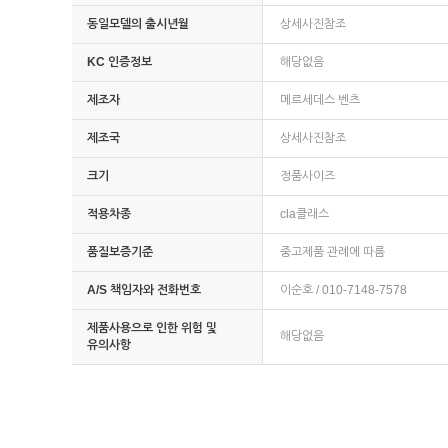
동일모델의 출시년월
상세사진참조
KC 인증정보
해당없음
제조자
메르세데스 벤츠
제조국
상세사진참조
크기
정품사이즈
적용차종
cla클래스
품질보증기준
중고제품 관례에 따름
A/S 책임자와 전화번호
이순호 / 010-7148-7578
제품사용으로 인한 위험 및
해당없음
유의사항