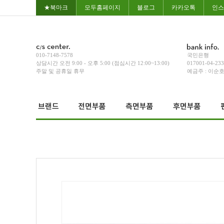
★북마크
모두홈페이지
블로그
카카오톡
인스
010-7148-7578
국민은행
상담시간 오전 9:00 - 오후 5:00 (점심시간 12:00~13:00)
017001-04-23
주말 및 공휴일 휴무
예금주 : 이순