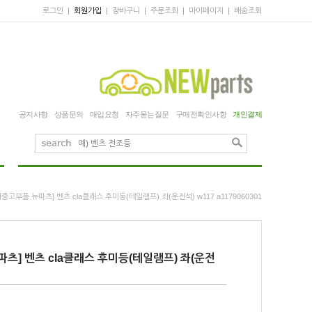
로그인
|
회원가입
|
장바구니
|
주문조회
|
마이페이지
|
배송조회
공지사항
상품문의
매입요청
자주묻는질문
구매전확인사항
개인결제
차중고부품 뉴파츠] 벤츠 cla클래스 후미등(테일램프) 좌(운전석) w117 a1179060301
츠] 벤츠 cla클래스 후미등(테일램프) 좌(운전