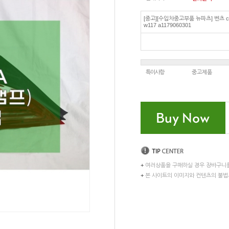
[중고][수입차중고부품 뉴파츠] 벤츠 
w117 a1179060301
특이사항
중고제품
+
여러상품을 구매하실 경우 장바구니
+
본 사이트의 이미지와 컨텐츠의 불법