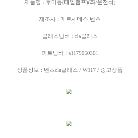
제품명 : 후미등(테일램프)(좌/운전석)
제조사 : 메르세데스 벤츠
클래스넘버 : cla클래스
파트넘버 : a1179060301
상품정보 : 벤츠cla클래스 / W117 / 중고상품