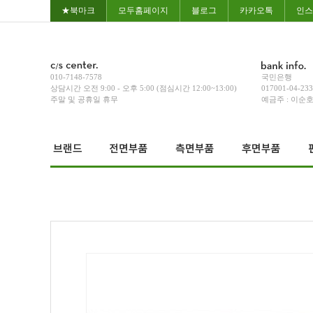
★북마크
모두홈페이지
블로그
카카오톡
인스
010-7148-7578
국민은행
상담시간 오전 9:00 - 오후 5:00 (점심시간 12:00~13:00)
017001-04-23
주말 및 공휴일 휴무
예금주 : 이순