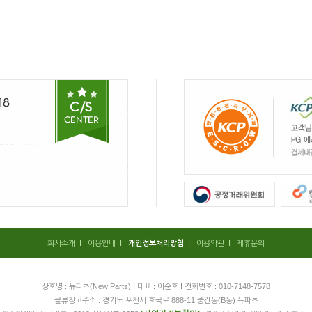
회사소개
I
이용안내
I
개인정보처리방침
I
이용약관
I
제휴문의
상호명 : 뉴파츠(New Parts) I 대표 : 이순호 I 전화번호 : 010-7148-7578
물류창고주소 : 경기도 포천시 호국로 888-11 중간동(B동) 뉴파츠