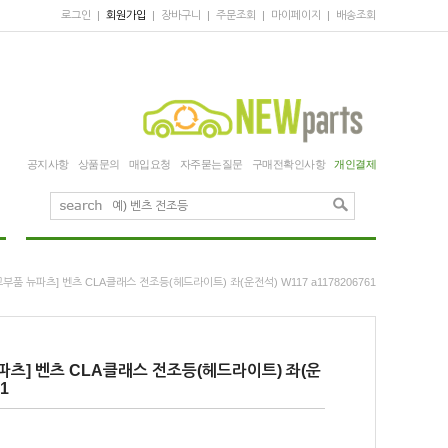
로그인
|
회원가입
|
장바구니
|
주문조회
|
마이페이지
|
배송조회
공지사항
상품문의
매입요청
자주묻는질문
구매전확인사항
개인결제
부품 뉴파츠] 벤츠 CLA클래스 전조등(헤드라이트) 좌(운전석) W117 a1178206761
파츠] 벤츠 CLA클래스 전조등(헤드라이트) 좌(운
1