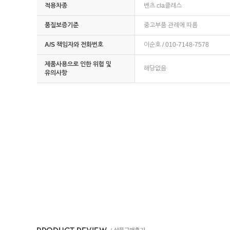
적용차종
벤츠 cla클래스
품질보증기준
중고부품 관례에 따름
A/S 책임자와 전화번호
이순호 / 010-7148-7578
제품사용으로 인한 위험 및
해당없음
유의사항