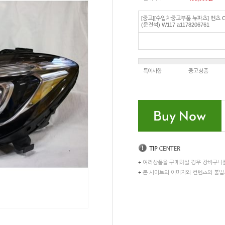
[중고][수입차중고부품 뉴파츠] 벤츠 
(운전석) W117 a1178206761
특이사항
중고상품
+
여러상품을 구매하실 경우 장바구니
+
본 사이트의 이미지와 컨텐츠의 불법