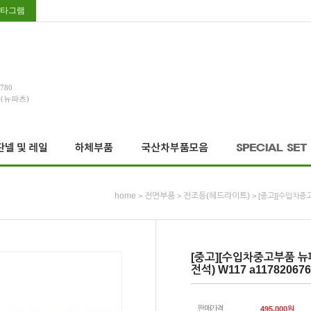
타그램
3780
호(뉴파츠)
home
전면부품
전조등(헤드라이트)
>
>
> [중고][수입차중고
[중고][수입차중고부품 뉴
전석) W117 a117820676
판매가격
495,000
원