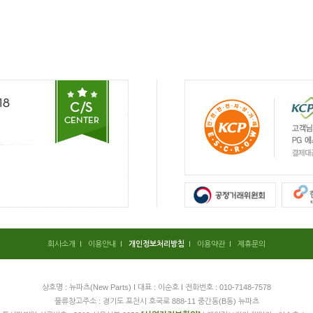
회사소개
I
이용안내
I
개인정보처리방침
I
이용약관
I
제휴문의
상호명 : 뉴파츠(New Parts) I 대표 : 이순호 I 전화번호 : 010-7148-7578
물류창고주소 : 경기도 포천시 호국로 888-11 중간동(B동) 뉴파츠