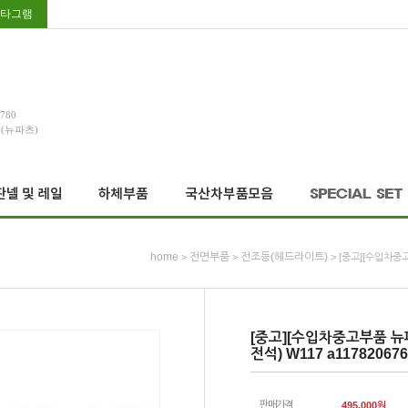
타그램
3780
호(뉴파츠)
home
전면부품
전조등(헤드라이트)
>
>
> [중고][수입차중고
[중고][수입차중고부품 뉴
전석) W117 a117820676
판매가격
495,000
원