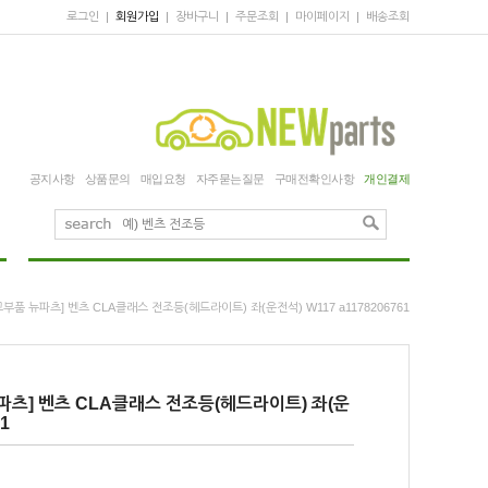
로그인
|
회원가입
|
장바구니
|
주문조회
|
마이페이지
|
배송조회
공지사항
상품문의
매입요청
자주묻는질문
구매전확인사항
개인결제
부품 뉴파츠] 벤츠 CLA클래스 전조등(헤드라이트) 좌(운전석) W117 a1178206761
파츠] 벤츠 CLA클래스 전조등(헤드라이트) 좌(운
1