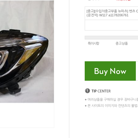
[중고][수입차중고부품 뉴파츠] 벤츠 
(운전석) W117 a1178206761
특이사항
중고상품
+
여러상품을 구매하실 경우 장바구니
+
본 사이트의 이미지와 컨텐츠의 불법