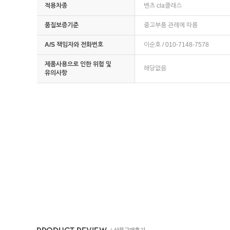
적용차종
벤츠 cla클래스
품질보증기준
중고부품 관례에 따름
A/S 책임자와 전화번호
이순호 / 010-7148-7578
제품사용으로 인한 위험 및
해당없음
유의사항