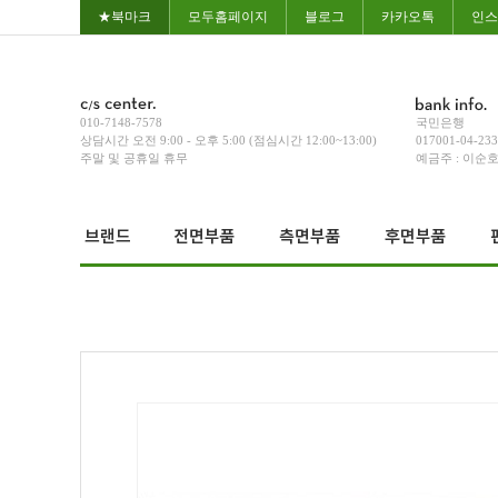
★북마크
모두홈페이지
블로그
카카오톡
인스
010-7148-7578
국민은행
상담시간 오전 9:00 - 오후 5:00 (점심시간 12:00~13:00)
017001-04-23
주말 및 공휴일 휴무
예금주 : 이순