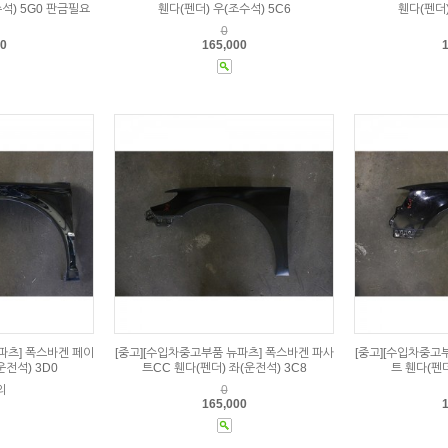
수석) 5G0 판금필요
휀다(펜더) 우(조수석) 5C6
휀다(펜더)
0
00
165,000
1
파츠] 폭스바겐 페이
[중고][수입차중고부품 뉴파츠] 폭스바겐 파사
[중고][수입차중고
운전석) 3D0
트CC 휀다(펜더) 좌(운전석) 3C8
트 휀다(펜더
의
0
165,000
1