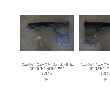
[중고][수입차중고부품 뉴파츠] 벤츠 S클래스
[중고][수입차중고부품 뉴
휀다(펜더) 좌(운전석) S500
휀다(펜더) 우(조수
전화문의
전화문