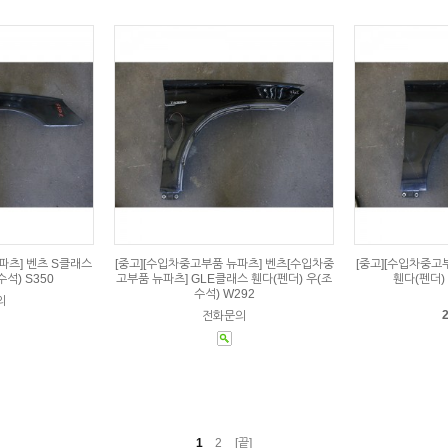
파츠] 벤츠 S클래스
[중고][수입차중고부품 뉴파츠] 벤츠[수입차중
[중고][수입차중고
석) S350
고부품 뉴파츠] GLE클래스 휀다(펜더) 우(조
휀다(펜더)
수석) W292
의
2
전화문의
1
2
[끝]