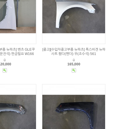
부품 뉴파츠] 벤츠 GLE쿠
[중고][수입차중고부품 뉴파츠] 폭스바겐 뉴파
(운전석) 판금필요 W166
사트 휀다(펜더) 우(조수석) 561
0
0
20,000
165,000