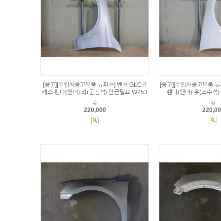
[중고][수입차중고부품 뉴파츠] 벤츠 GLC클
[중고][수입차중고부품 뉴
래스 휀다(펜더) 좌(운전석) 판금필요 W253
휀다(펜더) 우(조수석)
0
0
220,000
220,0