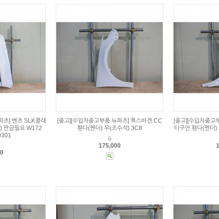
파츠] 벤츠 SLK클래
[중고][수입차중고부품 뉴파츠] 폭스바겐 CC
[중고][수입차중고
) 판금필요 W172
휀다(펜더) 우(조수석) 3C8
티구안 휀다(펜더) 
0301
0
175,000
1
00