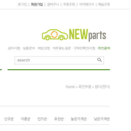
로그인
|
회원가입
|
장바구니
|
주문조회
|
마이페이지
|
배송조회
공지사항
상품문의
매입요청
자주묻는질문
구매전확인사항
개인결제
home
측면부품
휀다(펜더)
>
>
신규순
이름순
인기순
추천순
높은가격순
낮은가격순