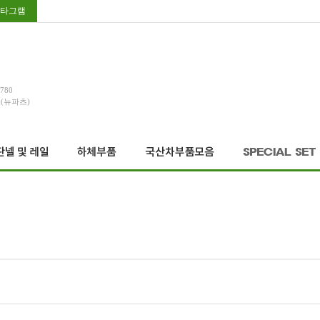
타그램
3780
호(뉴파츠)