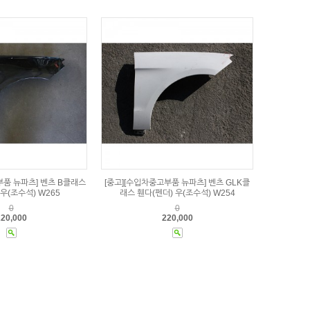
부품 뉴파츠] 벤츠 B클래스
[중고][수입차중고부품 뉴파츠] 벤츠 GLK클
 우(조수석) W265
래스 휀다(펜더) 우(조수석) W254
0
0
20,000
220,000