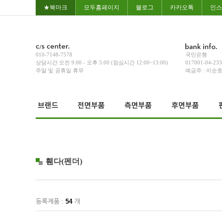
★북마크
모두홈페이지
블로그
카카오톡
인스
010-7148-7578
국민은행
상담시간 오전 9:00 - 오후 5:00 (점심시간 12:00~13:00)
017001-04-23
주말 및 공휴일 휴무
예금주 : 이순
휀다(펜더)
등록제품 :
54
개