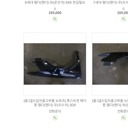
6세대 휀다(펜더) 좌(운전석) 5K6 판금필요
7세대 휀다(펜더) 우(조
0
0
165,000
165,0
[중고][수입차중고부품 뉴파츠] 폭스바겐 페이
[중고][수입차중고부품 뉴
톤 휀다(펜더) 우(조수석) 3D0
톤 휀다(펜더) 좌(
전화문의
전화문