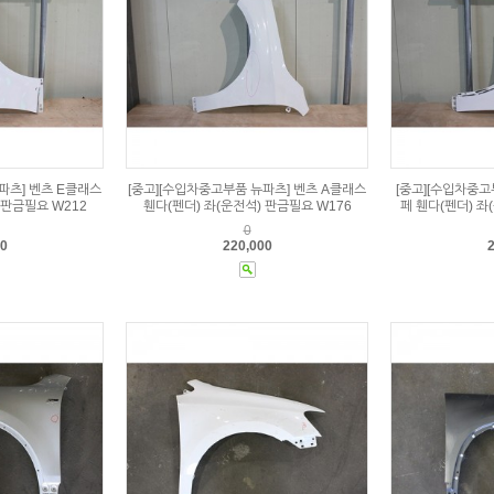
파츠] 벤츠 E클래스
[중고][수입차중고부품 뉴파츠] 벤츠 A클래스
[중고][수입차중고
 판금필요 W212
휀다(펜더) 좌(운전석) 판금필요 W176
페 휀다(펜더) 좌
0
00
220,000
2