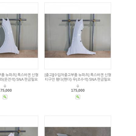
부품 뉴파츠] 폭스바겐 신형
[중고][수입차중고부품 뉴파츠] 폭스바겐 신형
좌(운전석) 5NA 판금필요
티구안 휀다(펜더) 우(조수석) 5NA 판금필요
0
0
75,000
175,000