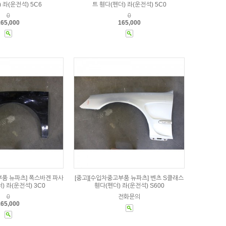
 좌(운전석) 5C6
트 휀다(펜더) 좌(운전석) 5C0
0
0
65,000
165,000
부품 뉴파츠] 폭스바겐 파사
[중고][수입차중고부품 뉴파츠] 벤츠 S클래스
) 좌(운전석) 3C0
휀다(펜더) 좌(운전석) S600
0
전화문의
65,000