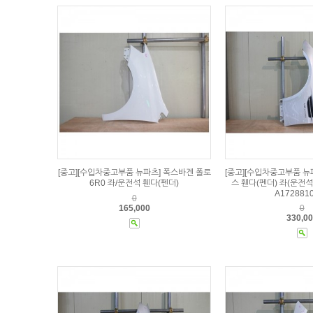
[중고][수입차중고부품 뉴파츠] 폭스바겐 폴로
[중고][수입차중고부품 뉴
6R0 좌/운전석 휀다(펜더)
스 휀다(펜더) 좌(운전석
A172881
0
165,000
0
330,0